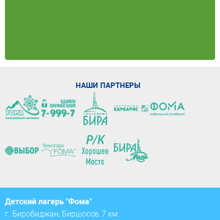
НАШИ ПАРТНЕРЫ
Детский лагерь "Фома"
г. Биробиджан, Биршоссе, 7 км.