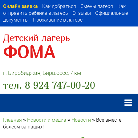
Онлайн заявка
Как добраться
Смены лагеря
Как
отправить ребенка в лагерь
Отзывы
Официальные
документы
Проживание в лагере
Детский лагерь
ФОМА
г. Биробиджан, Биршоссе, 7 км
тел. 8 924 747-00-20
Главная
»
Новости и медиа
»
Новости
»
Все вместе
болеем за наших!