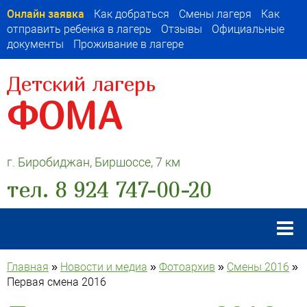
Онлайн заявка
Как добраться
Смены лагеря
Как
отправить ребенка в лагерь
Отзывы
Официальные
документы
Проживание в лагере
Детский лагерь
ФОМА
г. Биробиджан, Биршоссе, 7 км
тел. 8 924 747-00-20
Главная
»
Новости и медиа
»
Фотоархив
»
Смены 2016
»
Первая смена 2016