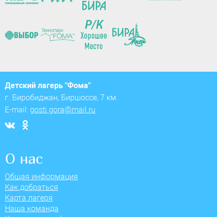
Детский лагерь "Фома"
г. Биробиджан, Биршоссе, 7 км.
E-mail:
gosti.gora@mail.ru
О нас
Общая информация
Как добраться
Карта лагеря
Наша команда